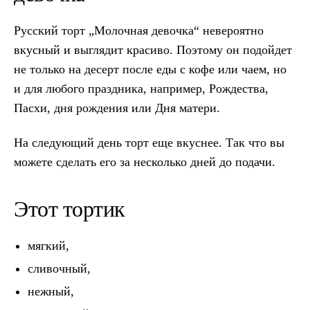
Русский торт „Молочная девочка“ невероятно
вкусный и выглядит красиво. Поэтому он подойдет
не только на десерт после еды с кофе или чаем, но
и для любого праздника, например, Рождества,
Пасхи, дня рождения или Дня матери.
На следующий день торт еще вкуснее. Так что вы
можете сделать его за несколько дней до подачи.
Этот тортик
мягкий,
сливочный,
нежный,