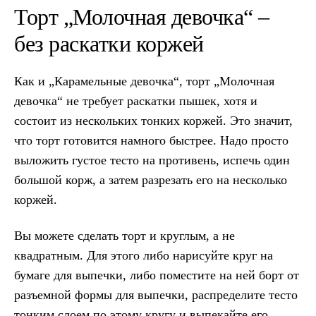
Торт „Молочная девочка“ –
без раскатки коржей
Как и „Карамельные девочка“, торт „Молочная
девочка“ не требует раскатки пышек, хотя и
состоит из нескольких тонких коржей. Это значит,
что торт готовится намного быстрее. Надо просто
выложить густое тесто на противень, испечь один
большой корж, а затем разрезать его на несколько
коржей.
Вы можете сделать торт и круглым, а не
квадратным. Для этого либо нарисуйте круг на
бумаге для выпечки, либо поместите на ней борт от
разъемной формы для выпечки, распределите тесто
тонким слоем по этому кругу и выпекайте его