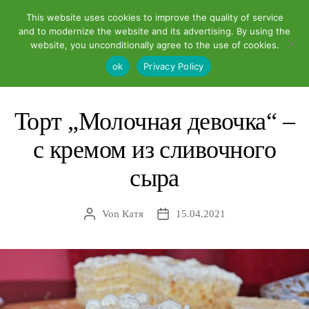
This website uses cookies to improve the quality of service
and to modernize the website and its advertising. By using the
website, you unconditionally agree to the use of cookies.
Suchen
Menü
Вкусняшки
ok
Privacy Policy
Торт „Молочная девочка“ –
с кремом из сливочного
сыра
Von
Катя
15.04.2021
Beitragsautor
Beitragsdatum