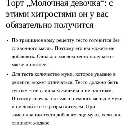
Торт „Молочная девочка“: с
этими хитростями он у вас
обязательно получится
По традиционному рецепту тесто готовится без
сливочного масла. Поэтому его вы можете не
добавлять. Однако с маслом тесто получается
мягче и нежнее.
Для теста количество муки, которое указано в
рецепте, может отличаться. Тесто должно быть
густым – не слишком жидким и не плотным.
Поэтому сначала возьмите немного меньше муки
и смешайте ее с разрыхлителем. При
замешивании теста добавьте еще муки, если оно
слишком жидкое.