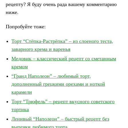
рецепту? Я буду очень рада вашему комментарию
ниже.
Попробуйте тоже:
Торт “Стёпка-Растрёпка” – из слоеного теста,
заварного крема и варенья
Медовик – классический рецепт со сметанным
кремом
“Гранд Наполеон” – любимый торт,
дополненный грецкими орехами и ноткой
карамели
Торт “Трюфель” – рецепт вкусного советского
тортика
Ленивый “Наполеон” – быстрый рецепт без
выпечки любимого торта