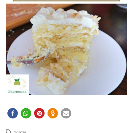
торты
Schlagwörter