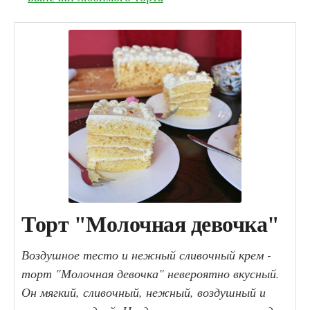
Торт "Молочная девочка"
Воздушное тесто и нежный сливочный крем -
торт "Молочная девочка" невероятно вкусный.
Он мягкий, сливочный, нежный, воздушный и