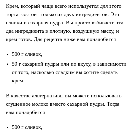
Крем, который чаще всего используется для этого
торта, состоит только из двух ингредиентов. Это
сливки и сахарная пудра. Вы просто взбиваете эти
два ингредиента в плотную, воздушную массу, и
крем готов. Для рецепта ниже вам понадобится
500 г сливок,
50 г сахарной пудры или по вкусу, в зависимости
от того, насколько сладким вы хотите сделать
крем.
В качестве альтернативы вы можете использовать
сгущенное молоко вместо сахарной пудры. Тогда
вам понадобится
500 г сливок,