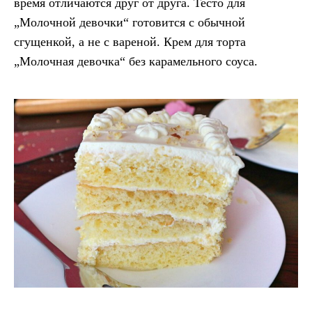
время отличаются друг от друга. Тесто для
„Молочной девочки“ готовится с обычной
сгущенкой, а не с вареной. Крем для торта
„Молочная девочка“ без карамельного соуса.