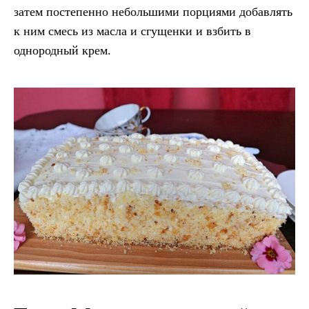
затем постепенно небольшими порциями добавлять
к ним смесь из масла и сгущенки и взбить в
однородный крем.