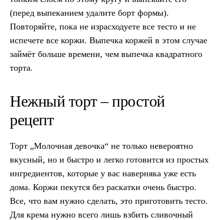
(перед выпеканием удалите борт формы).
Повторяйте, пока не израсходуете все тесто и не
испечете все коржи. Выпечка коржей в этом случае
займёт больше времени, чем выпечка квадратного
торта.
Нежный торт – простой
рецепт
Торт „Молочная девочка“ не только невероятно
вкусный, но и быстро и легко готовится из простых
ингредиентов, которые у вас наверняка уже есть
дома. Коржи пекутся без раскатки очень быстро.
Все, что вам нужно сделать, это приготовить тесто.
Для крема нужно всего лишь взбить сливочный