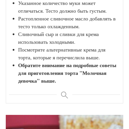
Указанное количество муки может
отличаться. Тесто должно быть густым.
Растопленное сливочное масло добавлять в
тесто только охлажденным.
Сливочный сыр и сливки для крема
использовать холодными.
Посмотрите альтернативные крема для
торта, которые я перечислила выше.
Обратите внимание на подробные советы
для приготовления торта "Молочная
девочка" выше.