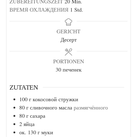
Minuten
ZUBEREITUNGSZEIT
20
Min.
Stunde
ВРЕМЯ ОХЛАЖДЕНИЯ
1
Std.
GERICHT
Десерт
PORTIONEN
30
печенек
ZUTATEN
100
г
кокосовой стружки
80
г
сливочного масла
размягчённого
80
г
сахара
2
яйца
ок. 130
г
муки