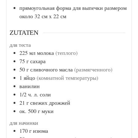
прямоугольная форма для выпечки размером
около 32 см x 22 см
ZUTATEN
для теста
225
мл
молока
(теплого)
75
г
сахара
50
г
сливочного масла
(размягченного)
1
яйцо
(комнатной температуры)
ванилин
1/2
ч. л.
соли
21
г
свежих дрожжей
ок. 500
г
муки
для начинки
170
г
изюма