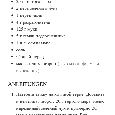
25
г
тертого сыра
2
пера зелёного лука
1
перец чили
4
г
разрыхлителя
125
г
муки
5
г
семян подсолнечника
1
ч.л.
семян мака
соль
чёрный перец
масло или маргарин
(для смазки формы для
выпекания)
ANLEITUNGEN
Натереть тыкву на крупной тёрке. Добавить
к ней яйца, творог, 20 г тертого сыра, мелко
нарезанный зеленый лук и примерно 2/3
мелко нарезанного перца чили. Все