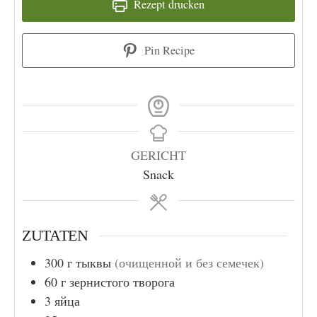
Rezept drucken
Pin Recipe
GERICHT
Snack
ZUTATEN
300
г
тыквы
(очищенной и без семечек)
60
г
зернистого творога
3
яйца