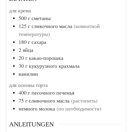
для крема
500
г
сметаны
125
г
сливочного масла
(комнатной
температуры)
180
г
сахара
2
яйца
20
г
какао-порошка
30
г
кукурузного крахмала
ванилин
для основы торта
400
г
песочного печенья
75
г
сливочного масла
(растопить)
немного молока
(по необходимости)
ANLEITUNGEN