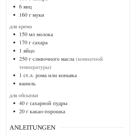
6
яиц
160
г
муки
для крема
150
мл
молока
170
г
сахара
1
яйцо
250
г
сливочного масла
(комнатной
температуры)
1
ст.л.
рома или коньяка
ваниль
для обсыпки
40
г
сахарной пудры
20
г
какао-порошка
ANLEITUNGEN