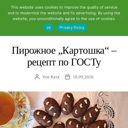
This website uses cookies to improve the quality of service
and to modernize the website and its advertising. By using the
website, you unconditionally agree to the use of cookies.
Suchen
Menü
Вкусняшки
ok
Privacy Policy
Пирожное „Картошка“ –
рецепт по ГОСТу
Von
Катя
16.09.2020
Beitragsautor
Beitragsdatum