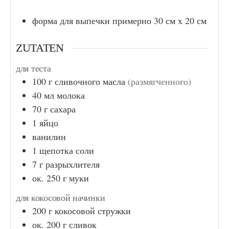
форма для выпечки примерно 30 см x 20 см
ZUTATEN
для теста
100
г
сливочного масла
(размягченного)
40
мл
молока
70
г
сахара
1
яйцо
ванилин
1
щепотка
соли
7
г
разрыхлителя
ок. 250
г
муки
для кокосовой начинки
200
г
кокосовой стружки
ок. 200
г
сливок